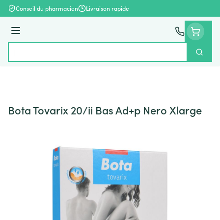
Aller au contenu
Conseil du pharmacien
Livraison rapide
Menu
Cherch
Rechercher
Bota Tovarix 20/ii Bas Ad+p Nero Xlarge