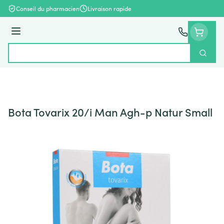
Aller au contenu
Conseil du pharmacien
Livraison rapide
Menu
Cherch
Rechercher
Bota Tovarix 20/i Man Agh-p Natur Small