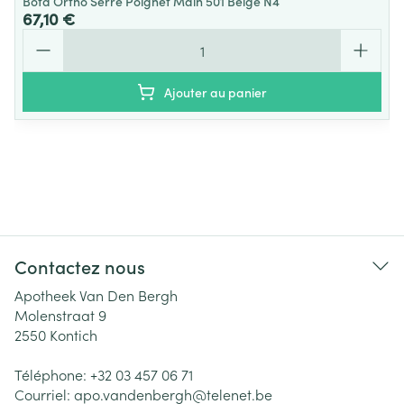
Bota Ortho Serre Poignet Main 501 Beige N4
67,10 €
Quantité
Ajouter au panier
Contactez nous
Apotheek Van Den Bergh
Molenstraat 9
2550
Kontich
Téléphone:
+32 03 457 06 71
Courriel:
apo.vandenbergh@
telenet.be