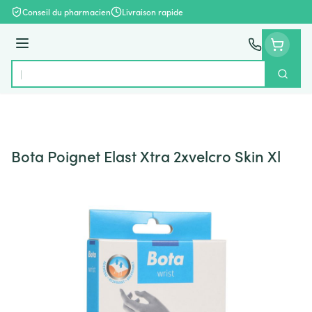
Aller au contenu
Conseil du pharmacien
Livraison rapide
Menu
Cherch
Rechercher
Bota Poignet Elast Xtra 2xvelcro Skin Xl