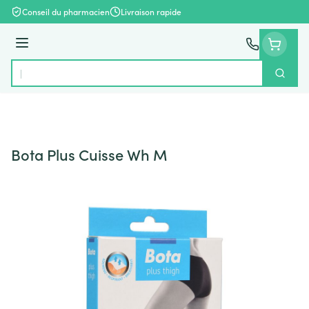
Aller au contenu
Conseil du pharmacien
Livraison rapide
Menu
Cherch
Rechercher
Bota Plus Cuisse Wh M