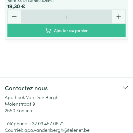
Bota 33 Df Genou 42cm l
19,30 €
Quantité
Ajouter au panier
Contactez nous
Apotheek Van Den Bergh
Molenstraat 9
2550
Kontich
Téléphone:
+32 03 457 06 71
Courriel:
apo.vandenbergh@
telenet.be