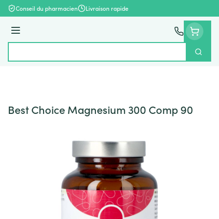
Aller au contenu
Conseil du pharmacien
Livraison rapide
Menu
Cherch
Rechercher
Best Choice Magnesium 300 Comp 90