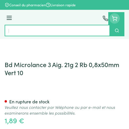
Aller au contenu
Conseil du pharmacien
Livraison rapide
Menu
Cherch
Rechercher
Bd Microlance 3 Aig. 21g 2 Rb 0,8x50mm
Vert 10
Bd Microlance 3 Aig. 21g 2 R
En rupture de stock
Veuillez nous contacter par téléphone ou par e-mail et nous
examinerons ensemble les possibilités.
1,89 €