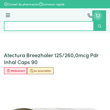
Aller au contenu
Conseil du pharmacien
Livraison rapide
Menu
Cherch
Rechercher
Atectura Breezhaler 125/260,0mcg Pdr
Inhal Caps 90
Médicament
Sur prescription