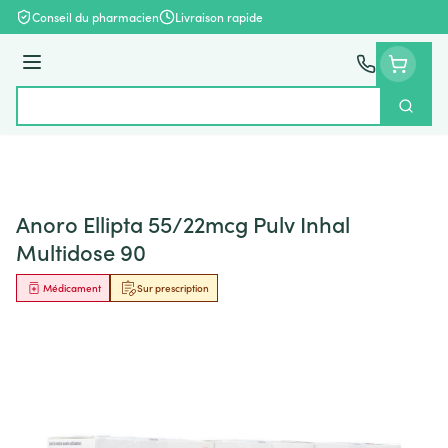
Aller au contenu
Conseil du pharmacien
Livraison rapide
Menu
Cherch
Rechercher
Anoro Ellipta 55/22mcg Pulv Inhal
Multidose 90
Médicament
Sur prescription