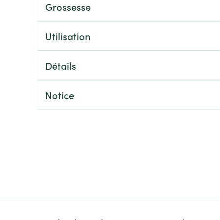
Massage
Grossesse
Afficher plus
Afficher plu
essoires
Masques chirurgique
Utilisation
e
Compléments
Répulsifs an
Détails
nutritionnels
entation
Notice
 peau irritée
Autobronzants
Rasage