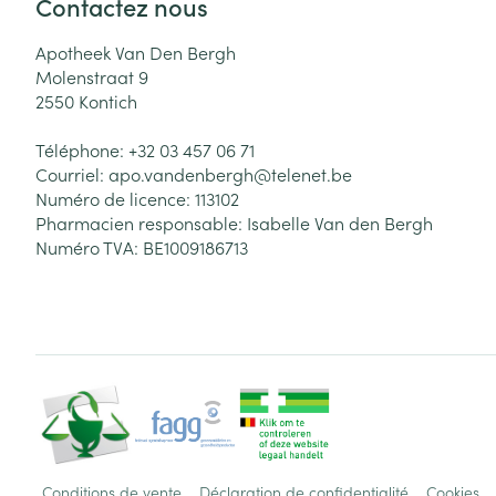
Contactez nous
Apotheek Van Den Bergh
Molenstraat 9
2550
Kontich
Téléphone:
+32 03 457 06 71
Courriel:
apo.vandenbergh@
telenet.be
Numéro de licence:
113102
Pharmacien responsable:
Isabelle Van den Bergh
Numéro TVA:
BE1009186713
Conditions de vente
Déclaration de confidentialité
Cookies