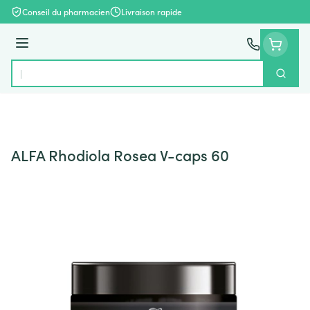
Aller au contenu
Conseil du pharmacien
Livraison rapide
Menu
Cherch
Rechercher
ALFA Rhodiola Rosea V-caps 60