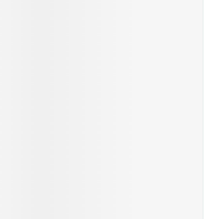
Yeux
s
Afficher plus
ti-insectes
Senteur
CBD