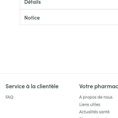
Détails
Massage
Afficher plus
Afficher plu
essoires
Masques chirurgique
Notice
e
Compléments
Répulsifs an
nutritionnels
entation
 peau irritée
Service à la clientèle
Votre pharmac
FAQ
A propos de nous
Autobronzants
Rasage
Liens utiles
Actualités santé