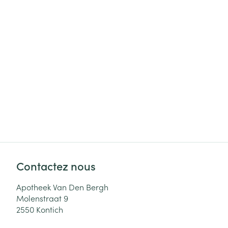
Cheveux
Piluliers et acc
Soins du visag
Taches de pigm
Peau sensible -
Peau mixte
Peau terne
Afficher plus
Contactez nous
Apotheek Van Den Bergh
Ronflement
Molenstraat 9
2550
Kontich