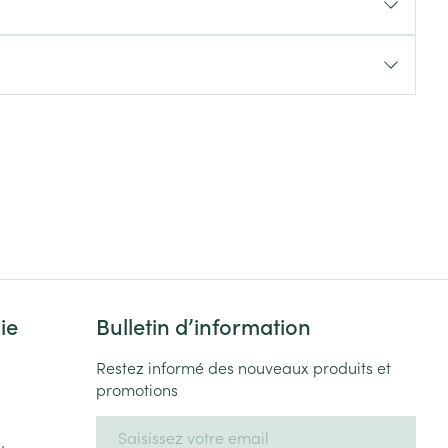
Yeux
s
Afficher plus
ti-insectes
Senteur
ie
Bulletin d’information
Restez informé des nouveaux produits et
CBD
promotions
Adresse mail