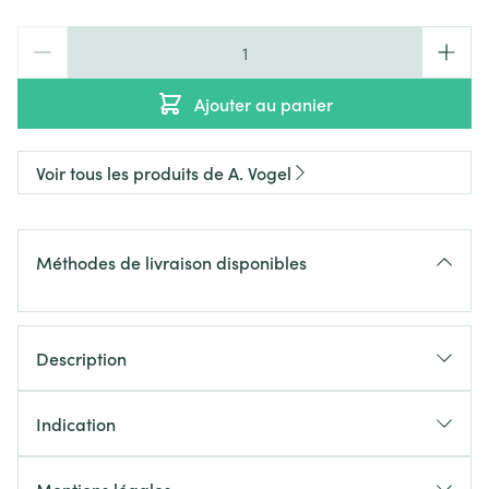
Quantité
Ajouter au panier
Voir tous les produits de A. Vogel
Méthodes de livraison disponibles
Description
Indication
Aide à maintenir une vision nette
Favorise l'état de l'œil