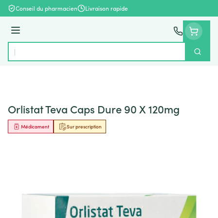
Aller au contenu
Conseil du pharmacien
Livraison rapide
Menu
Cherch
Rechercher
Orlistat Teva Caps Dure 90 X 120mg
Médicament
Sur prescription