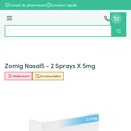
Aller au contenu
Conseil du pharmacien
Livraison rapide
Menu
Cherch
Rechercher
Zomig Nasal5 - 2 Sprays X 5mg
Médicament
Sur prescription