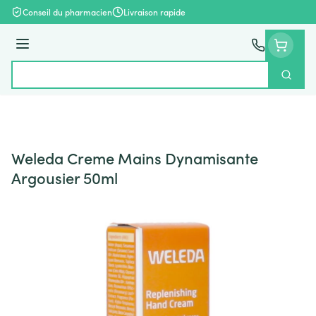
Aller au contenu
Conseil du pharmacien
Livraison rapide
Menu
Cherch
Rechercher
Weleda Creme Mains Dynamisante
Argousier 50ml