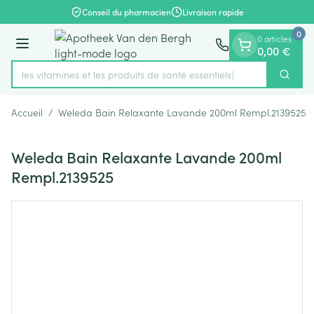
Diapositive 1 de 1
Aller au contenu
Conseil du pharmacien
Livraison rapide
0
0 articles
Menu
0,00 €
rez les vitamines et les produits de santé essentiels
Cherch
Rechercher
Accueil
/
Weleda Bain Relaxante Lavande 200ml Rempl.2139525
Weleda Bain Relaxante Lavande 200ml
Rempl.2139525