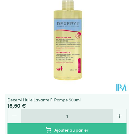
Quantité Du
200
Paquet
Température ambiante (15°C -
Préservation
25°C)
Dexeryl Huile Lavante Fl Pompe 500ml
16,50 €
Quantité
Ajouter au panier