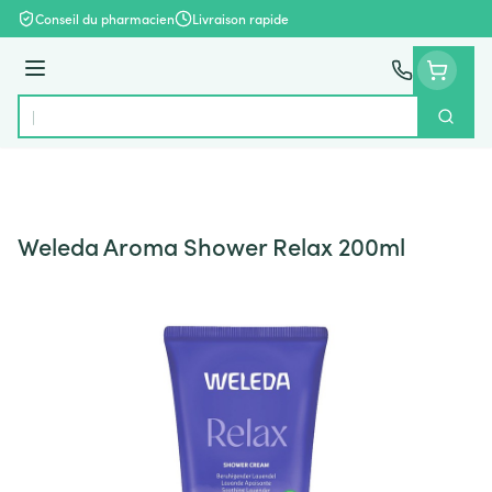
Aller au contenu
Conseil du pharmacien
Livraison rapide
Menu
Cherch
Rechercher
Weleda Aroma Shower Relax 200ml