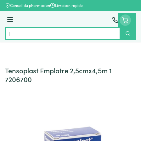
Aller au contenu
Conseil du pharmacien
Livraison rapide
Menu
Cherch
Rechercher
Tensoplast Emplatre 2,5cmx4,5m 1
7206700