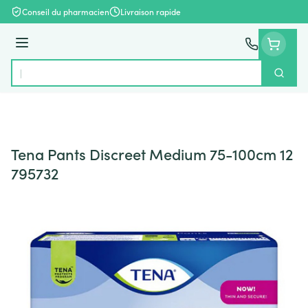
Aller au contenu
Conseil du pharmacien
Livraison rapide
Menu
Cherch
Rechercher
Tena Pants Discreet Medium 75-100cm 12
795732