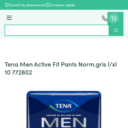
Aller au contenu
Conseil du pharmacien
Livraison rapide
Menu
Cherch
Rechercher
Tena Men Active Fit Pants Norm.gris l/xl
10 772802