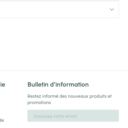
Yeux
s
Afficher plus
ti-insectes
Senteur
ie
Bulletin d’information
Restez informé des nouveaux produits et
promotions
CBD
Adresse mail
de