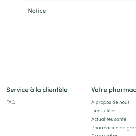
Massage
Afficher plus
Notice
Afficher plu
essoires
Masques chirurgique
e
Compléments
Répulsifs an
nutritionnels
entation
 peau irritée
Service à la clientèle
Votre pharmac
FAQ
A propos de nous
Liens utiles
Autobronzants
Rasage
Actualités santé
Pharmacien de gar
Prescription