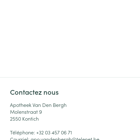
Cheveux
Piluliers et acc
Soins du visag
Taches de pigm
Peau sensible -
Peau mixte
Peau terne
Contactez nous
Afficher plus
Apotheek Van Den Bergh
Molenstraat 9
2550
Kontich
Ronflement
Téléphone:
+32 03 457 06 71
Courriel:
apo.vandenbergh@
telenet.be