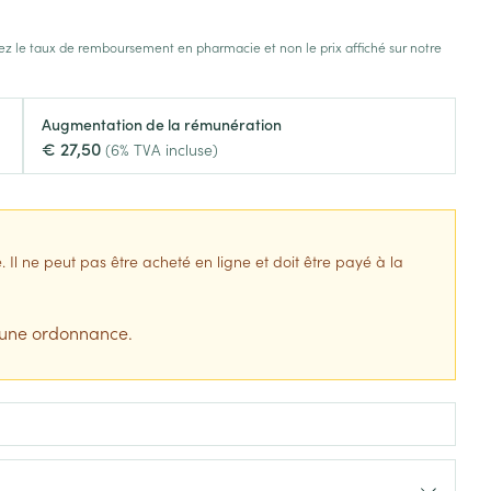
s
Afficher plus
z le taux de remboursement en pharmacie et non le prix affiché sur notre
tress
Puces et tiques
ins
Tests de diagnostic
Gorge et bouche
Augmentation de la rémunération
Alcootest
Comprimés à sucer
€ 27,50
(6% TVA incluse)
Bouche, gueule ou bec
Oreilles
hérapie -
uttes
Tensiomètre
Spray - solution
aire
Bouchons d'oreilles
Test de cholestérol
nsements
Nettoyage des oreilles
Cardiofréquencemètre
l ne peut pas être acheté en ligne et doit être payé à la
 médicaux
Gouttes auriculaires
Afficher plus
s
 une ordonnance.
s
coagulant du
Matériel paramédical
Hémorroïdes
ie
Respiration et oxygène
olaire
Hygiène
ie
Salle de bains