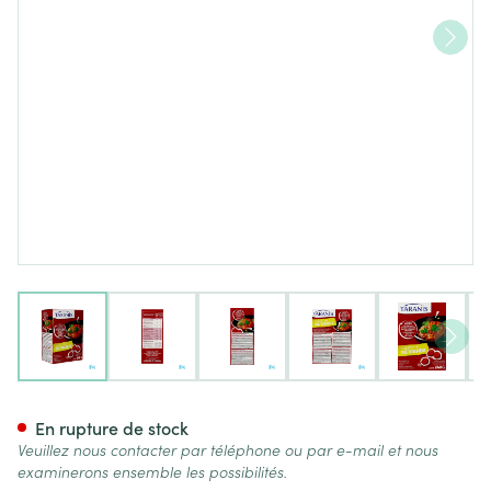
View larger image
View larger image
View larger image
View larger image
View lar
Taranis Substitut Viande 4x62
En rupture de stock
Veuillez nous contacter par téléphone ou par e-mail et nous
examinerons ensemble les possibilités.