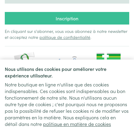
Sodium
323 mg
100 mg
Inscription
Potassium
100 mg
31.0 mg
En cliquant sur s'abonner, vous vous abonnez à notre newsletter
et acceptez notre
politique de confidentialité
.
Chlorure
900 mg
279 mg
Calcium
29.0 mg
9.0 mg
Nous utilisons des cookies pour améliorer votre
Phosphore
41.0 mg
12.7 mg
expérience utilisateur.
Notre boutique en ligne n'utilise que des cookies
Magnésium
9.0 mg
2.8 mg
indispensables. Ces cookies sont indispensables au bon
Liens légaux
fonctionnement de notre site. Nous n'utilisons aucun
autre type de cookies ; c'est pourquoi nous ne proposons
pas la possibilité de refuser les cookies ni de modifier vos
paramètres en la matière. Nous expliquons cela en
détail dans notre
politique en matière de cookies