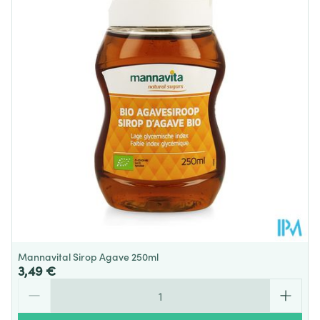
Profondeur
7 mm
Fibres
37.7 g
11.7 g
alimentaires
Température ambiante (15°C -
Préservation
25°C)
Dont inuline
19.1 g
5.7 g
Protéines
2.1 g
0.65 g
Dont
90.0 mg
27.9 mg
Phénylalanine
Méthionine
50.0 mg
15.5 mg
Mannavital Sirop Agave 250ml
Leucine
160 mg
49.6 mg
3,49 €
Quantité
Thréonine
70.0 mg
21.7 mg