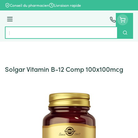
Aller au contenu
Conseil du pharmacien
Livraison rapide
Menu
Cherch
Rechercher
Solgar Vitamin B-12 Comp 100x100mcg