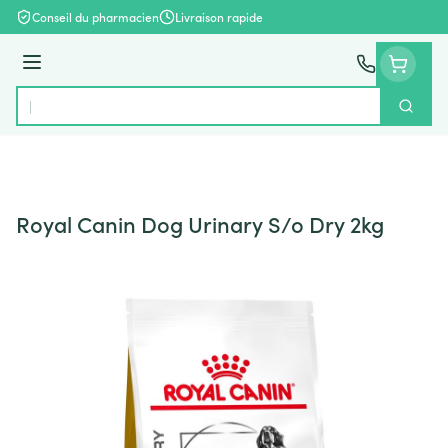
Aller au contenu
Conseil du pharmacien
Livraison rapide
Menu
Cherch
Rechercher
Royal Canin Dog Urinary S/o Dry 2kg