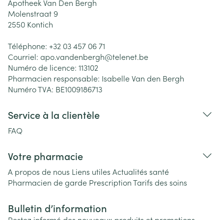
Apotheek Van Den Bergh
Molenstraat 9
2550
Kontich
Téléphone:
+32 03 457 06 71
Courriel:
apo.vandenbergh@
telenet.be
Numéro de licence:
113102
Pharmacien responsable:
Isabelle Van den Bergh
Numéro TVA:
BE1009186713
Service à la clientèle
FAQ
Votre pharmacie
A propos de nous
Liens utiles
Actualités santé
Pharmacien de garde
Prescription
Tarifs des soins
Bulletin d’information
Restez informé des nouveaux produits et promotions