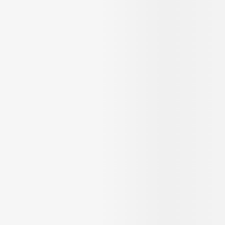
Massage
Afficher plus
Afficher plu
essoires
Masques chirurgique
e
Compléments
Répulsifs an
nutritionnels
entation
 peau irritée
Autobronzants
Rasage