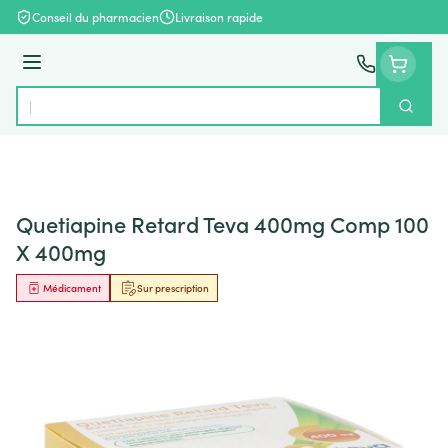
Aller au contenu
Conseil du pharmacien
Livraison rapide
Menu
Cherch
Rechercher
Quetiapine Retard Teva 400mg Comp 100
X 400mg
Médicament
Sur prescription