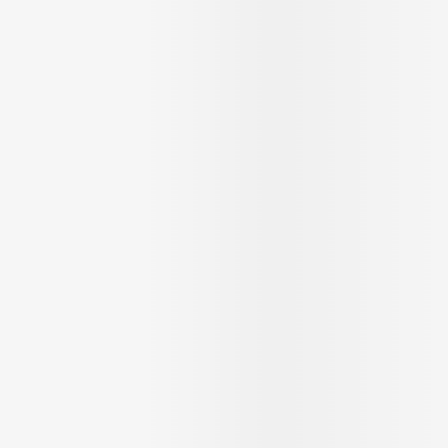
Massage
Afficher plus
Afficher plu
essoires
Masques chirurgique
e
Compléments
Répulsifs an
nutritionnels
entation
 peau irritée
Autobronzants
Rasage