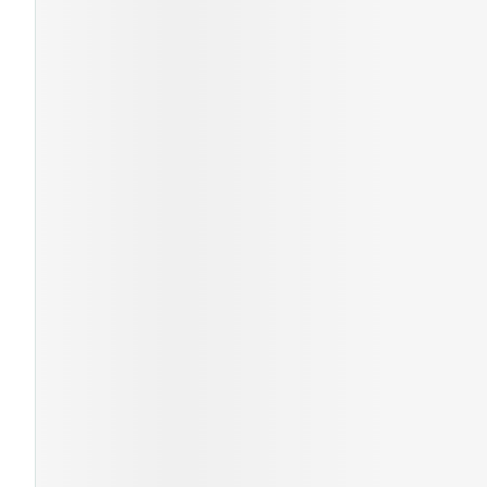
Cheveux
Piluliers et acc
Soins du visag
Taches de pigm
Peau sensible -
Peau mixte
Peau terne
Afficher plus
Ronflement