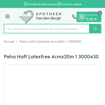
Diapositive 1 de 1
Aller au contenu
Conseil du pharmacien
Livraison rapide
0
0 articles
Menu
0,00 €
rez les vitamines et les produits de santé essentiels
Cherch
Rechercher
Accueil
/
Peha Haft Latexfree 4cmx20m 1 3000430
Peha Haft Latexfree 4cmx20m 1 3000430