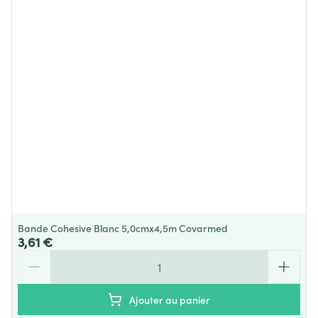
Température ambiante (15°C -
Préservation
25°C)
Bande Cohesive Blanc 5,0cmx4,5m Covarmed
3,61 €
Quantité
Ajouter au panier