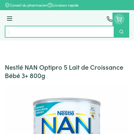
Aller au contenu
Conseil du pharmacien
Livraison rapide
Menu
Cherch
Rechercher
Nestlé NAN Optipro 5 Lait de Croissance
Bébé 3+ 800g