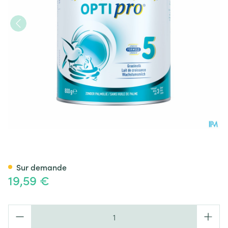
Nestlé NAN Optipro 5 Lait de
Sur demande
19,59 €
Quantité