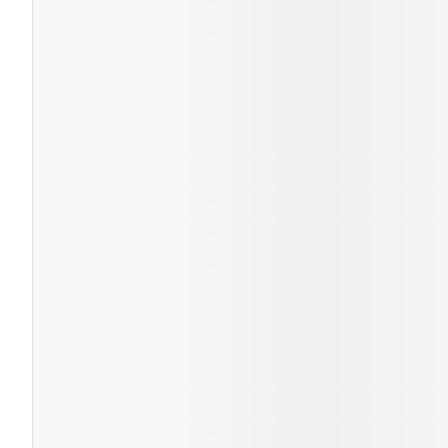
Cheveux
Piluliers et acc
Soins du visag
Taches de pigm
Peau sensible -
Peau mixte
Peau terne
Afficher plus
Ronflement