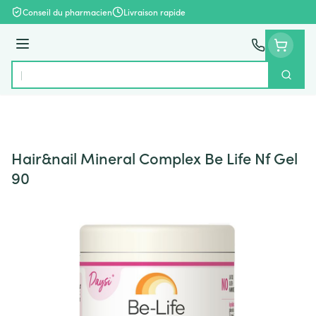
Aller au contenu
Conseil du pharmacien
Livraison rapide
Menu
Cherch
Rechercher
Hair&nail Mineral Complex Be Life Nf Gel
90