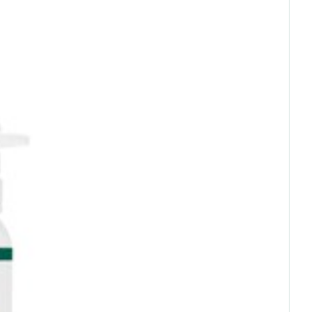
Eau micellaire
s
15 mg
Yeux
s
Afficher plus
833 µg (104% AR*)
°C - 25°C)
4,2 mg (300% AR*)
ti-insectes
Senteur
60 mg (75% AR*)
20 mg (250% AR*)
82,5 µg (150% AR*)
CBD