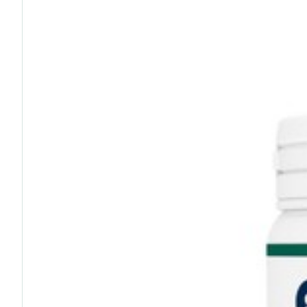
Afficher plus
Cheveux
Piluliers et acc
Soins du visag
Taches de pigm
Peau sensible -
Peau mixte
Peau terne
Afficher plus
Ronflement