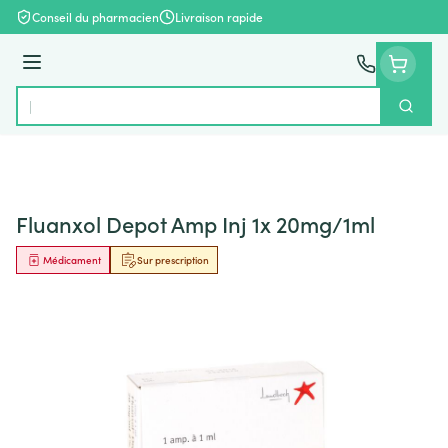
Aller au contenu
Conseil du pharmacien
Livraison rapide
Menu
Cherch
Rechercher
Fluanxol Depot Amp Inj 1x 20mg/1ml
Médicament
Sur prescription