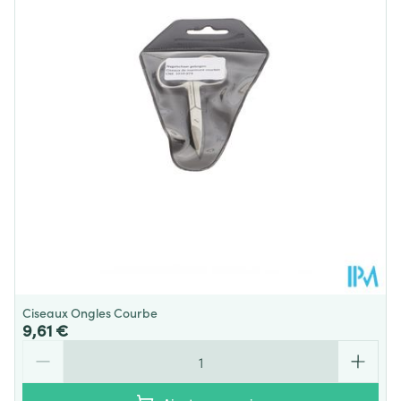
Profondeur
85 mm
Quantité Du
10
Paquet
Température ambiante (15°C -
Préservation
25°C)
Ciseaux Ongles Courbe
9,61 €
Quantité