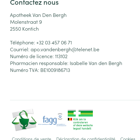
Contactez nous
Apotheek Van Den Bergh
Molenstraat 9
2550
Kontich
Téléphone:
+32 03 457 06 71
Courriel:
apo.vandenbergh@
telenet.be
Numéro de licence:
113102
Pharmacien responsable:
Isabelle Van den Bergh
Numéro TVA:
BE1009186713
Conditions de vente
Déclaration de confidentialité
Cookies