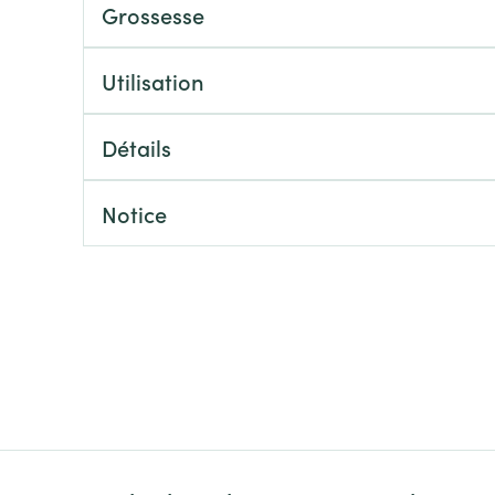
Massage
Grossesse
Afficher plus
Afficher plu
essoires
Masques chirurgique
Utilisation
e
Compléments
Répulsifs an
Détails
nutritionnels
entation
Notice
 peau irritée
Autobronzants
Rasage