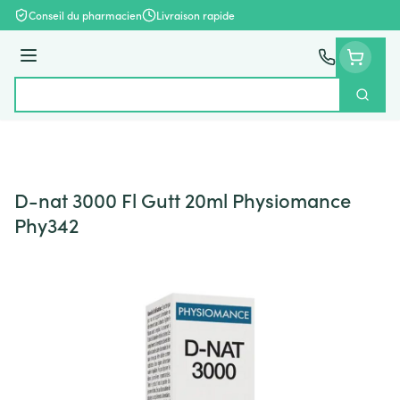
Aller au contenu
Conseil du pharmacien
Livraison rapide
Menu
Cherch
Rechercher
D-nat 3000 Fl Gutt 20ml Physiomance
Phy342