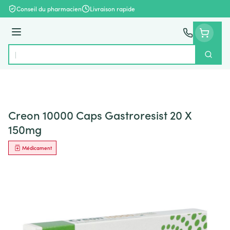
Aller au contenu
Conseil du pharmacien
Livraison rapide
Menu
Cherch
Rechercher
Creon 10000 Caps Gastroresist 20 X
150mg
Médicament