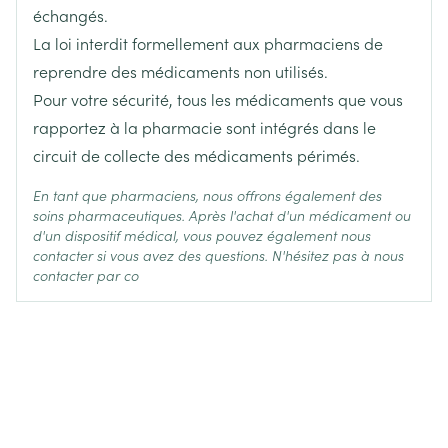
échangés.
Ingrédients
clindamycine chlorhydrate
Actifs
La loi interdit formellement aux pharmaciens de
reprendre des médicaments non utilisés.
Température ambiante (15°C -
Pour votre sécurité, tous les médicaments que vous
Préservation
25°C)
rapportez à la pharmacie sont intégrés dans le
circuit de collecte des médicaments périmés.
En tant que pharmaciens, nous offrons également des
soins pharmaceutiques. Après l'achat d'un médicament ou
d'un dispositif médical, vous pouvez également nous
contacter si vous avez des questions. N'hésitez pas à nous
contacter par co