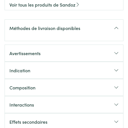
Voir tous les produits de Sandoz
Méthodes de livraison disponibles
Avertissements
Indication
Soulagement des symptômes nasaux et oculaires de
la rhinite allergique saisonnière et non saisonnière
Composition
Soulagement des symptômes de l'urticaire
idiopathique chronique
Interactions
Effets secondaires