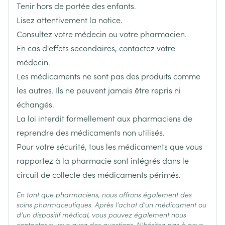
Tenir hors de portée des enfants.
Longueur
104 mm
Lisez attentivement la notice.
Consultez votre médecin ou votre pharmacien.
Profondeur
45 mm
En cas d'effets secondaires, contactez votre
médecin.
Quantité Du
100
Les médicaments ne sont pas des produits comme
Paquet
les autres. Ils ne peuvent jamais être repris ni
échangés.
Ingrédients
cétirizine dichlorhydrate
Actifs
La loi interdit formellement aux pharmaciens de
reprendre des médicaments non utilisés.
Température ambiante (15°C -
Pour votre sécurité, tous les médicaments que vous
Préservation
25°C)
rapportez à la pharmacie sont intégrés dans le
circuit de collecte des médicaments périmés.
En tant que pharmaciens, nous offrons également des
soins pharmaceutiques. Après l'achat d'un médicament ou
d'un dispositif médical, vous pouvez également nous
contacter si vous avez des questions. N'hésitez pas à nous