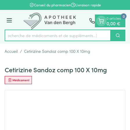
Diapositive 1 de 1
Aller au contenu
Conseil du pharmacien
Livraison rapide
0
0 articles
Menu
0,00 €
Recherche de médicaments et de suppléments...
Cherch
Rechercher
Accueil
/
Cetirizine Sandoz comp 100 X 10mg
Cetirizine Sandoz comp 100 X 10mg
Médicament