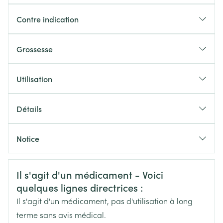
Contre indication
Grossesse
Utilisation
1 comprimé, une fois par jour
Détails
1/2 comprimé, deux fois par jour
CNK
2582179
Notice
Les comprimés doivent être avalés avec une boisson
Fabricants
Français
Sandoz
Allemand
Néerlandais
Informations sur la sécurité
Il s'agit d'un médicament - Voici
Marques
Sandoz
quelques lignes directrices :
Il s'agit d'un médicament, pas d'utilisation à long
Largeur
48 mm
terme sans avis médical.