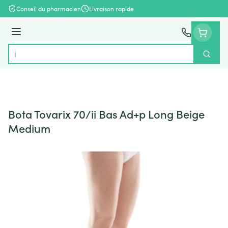
Aller au contenu
Conseil du pharmacien
Livraison rapide
Menu
Cherch
Rechercher
Bota Tovarix 70/ii Bas Ad+p Long Beige
Medium