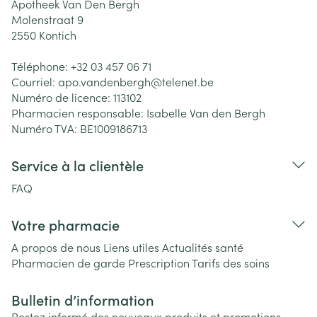
Apotheek Van Den Bergh
Molenstraat 9
2550
Kontich
Téléphone:
+32 03 457 06 71
Courriel:
apo.vandenbergh@
telenet.be
Numéro de licence:
113102
Pharmacien responsable:
Isabelle Van den Bergh
Numéro TVA:
BE1009186713
Service à la clientèle
FAQ
Votre pharmacie
A propos de nous
Liens utiles
Actualités santé
Pharmacien de garde
Prescription
Tarifs des soins
Bulletin d’information
Restez informé des nouveaux produits et promotions