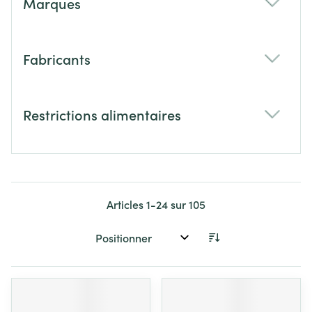
Marques
filter
Fabricants
filter
Restrictions alimentaires
filter
Articles
1
-
24
sur
105
Trier par: