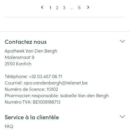
Pages
Vous lisez actuellement la page
Page
Page
Page
1
2
3
...
5
Contactez nous
Apotheek Van Den Bergh
Molenstraat 9
2550
Kontich
Téléphone:
+32 03 457 06 71
Courriel:
apo.vandenbergh@
telenet.be
Numéro de licence:
113102
Pharmacien responsable:
Isabelle Van den Bergh
Numéro TVA:
BE1009186713
Service à la clientèle
FAQ