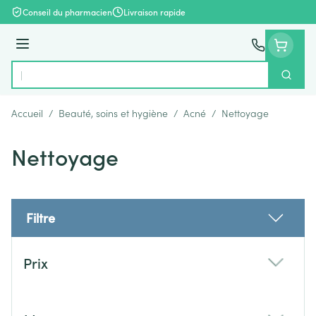
Aller au contenu
Conseil du pharmacien
Livraison rapide
Menu
Cherch
Rechercher
Accueil
/
Beauté, soins et hygiène
/
Acné
/
Nettoyage
Nettoyage
Filtre
Passer à la liste des produits
Prix
filter