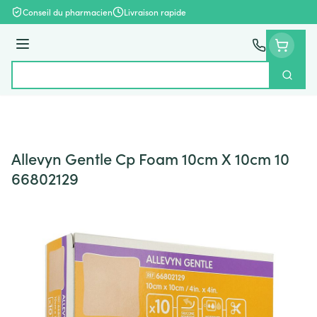
Aller au contenu
Conseil du pharmacien
Livraison rapide
Menu
Cherch
Rechercher
Allevyn Gentle Cp Foam 10cm X 10cm 10
66802129