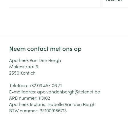
Haar
Gezichtsverzor
Pillendozen en
accessoires
Pigmentstoorni
Gevoelige huid
geïrriteerde hu
Neem contact met ons op
Gemengde hui
Doffe huid
Apotheek Van Den Bergh
Molenstraat 9
Toon meer
2550
Kontich
Telefoon:
+32 03 457 06 71
E-mailadres:
apo.vandenbergh@
telenet.be
Snurken
APB nummer:
113102
Apotheek titularis:
Isabelle Van den Bergh
BTW nummer:
BE1009186713