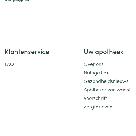
ging
Supplementen
Insectenwe
Mondmaskers
middelen
ssen
 -
id
Klantenservice
Uw apotheek
d
FAQ
Over ons
Nuttige links
Gezondheidsnieuws
Apotheker van wacht
Voorschrift
Zelfbruiner
Scheren
Zorgtarieven