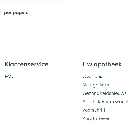
ging
Supplementen
Insectenwe
per pagina
Mondmaskers
middelen
ssen
 -
id
d
Klantenservice
Uw apotheek
FAQ
Over ons
Nuttige links
Gezondheidsnieuws
Zelfbruiner
Scheren
Apotheker van wacht
Voorschrift
Zorgtarieven