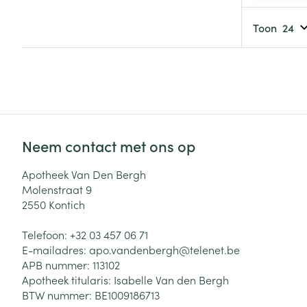
Haar
Gezichtsverzor
Toon
Pillendozen en
accessoires
Pigmentstoorni
Gevoelige huid
geïrriteerde hu
Gemengde hui
Doffe huid
Neem contact met ons op
Toon meer
Apotheek Van Den Bergh
Molenstraat 9
2550
Kontich
Snurken
Telefoon:
+32 03 457 06 71
E-mailadres:
apo.vandenbergh@
telenet.be
APB nummer:
113102
Apotheek titularis:
Isabelle Van den Bergh
BTW nummer:
BE1009186713