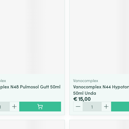
ging
Supplementen
Insectenwe
Mondmaskers
middelen
ssen
 -
id
d
lex
Vanocomplex
lex N48 Pulmosol Gutt 50ml
Vanocomplex N44 Hypoton
50ml Unda
Zelfbruiner
Scheren
€ 15,00
Aantal