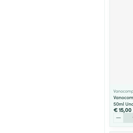
Vanocomp
Vanocomp
50ml Un
€ 15,00
Aantal