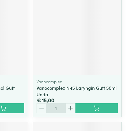
rende
Parfums en
geurproducten
Vanocomplex
ol Gutt
Vanocomplex N45 Laryngin Gutt 50ml
Unda
CBD
€ 15,00
Aantal