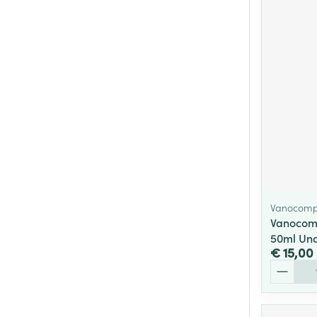
Vanocomp
Vanocomp
50ml Un
€ 15,00
Aantal