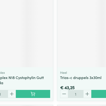
lex
Heel
lex N18 Cystophylin Gutt
Trias-c druppels 3x30ml
da
€ 43,25
Aantal