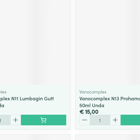
lex
Vanocomplex
lex N11 Lumbagin Gutt
Vanocomplex N13 Prohamor
da
50ml Unda
€ 15,00
Aantal