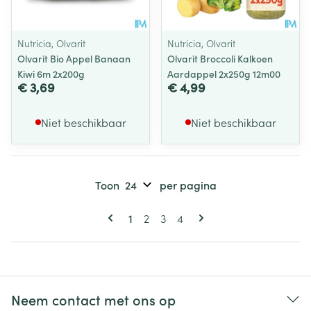
Nutricia, Olvarit
Nutricia, Olvarit
Olvarit Bio Appel Banaan
Olvarit Broccoli Kalkoen
Kiwi 6m 2x200g
Aardappel 2x250g 12m00
€ 3,69
€ 4,99
Niet beschikbaar
Niet beschikbaar
Toon
per pagina
Pagina's
U lees momenteel pagina
Pagina
Pagina
Pagina
1
2
3
4
Neem contact met ons op