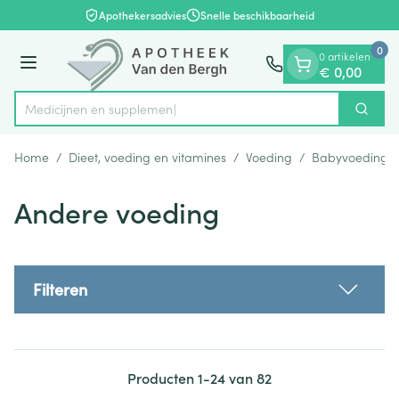
Dia 1 van 1
Ga naar de inhoud
Apothekersadvies
Snelle beschikbaarheid
0
0 artikelen
Menu
€ 0,00
Me
Zoek
Product, merk, categorie...
Home
/
Dieet, voeding en vitamines
/
Voeding
/
Babyvoeding
Andere voeding
Filteren
Producten
1
-
24
van
82