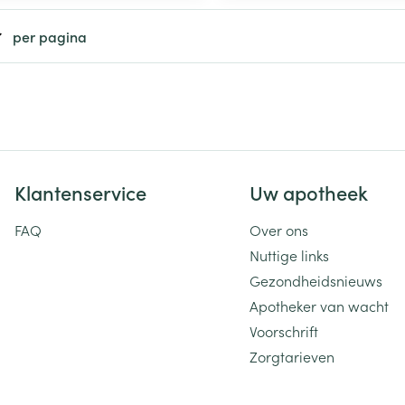
ging
Supplementen
Insectenwe
per pagina
Mondmaskers
middelen
ssen
 -
id
d
Klantenservice
Uw apotheek
FAQ
Over ons
Nuttige links
Gezondheidsnieuws
Zelfbruiner
Scheren
Apotheker van wacht
Voorschrift
Zorgtarieven