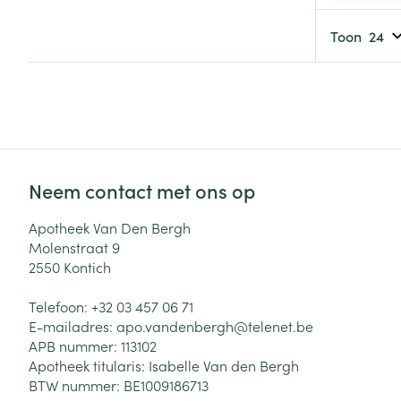
Haar
Gezichtsverzor
Toon
Pillendozen en
accessoires
Pigmentstoorni
Gevoelige huid
geïrriteerde hu
Gemengde hui
Doffe huid
Neem contact met ons op
Toon meer
Apotheek Van Den Bergh
Molenstraat 9
2550
Kontich
Snurken
Telefoon:
+32 03 457 06 71
E-mailadres:
apo.vandenbergh@
telenet.be
APB nummer:
113102
Apotheek titularis:
Isabelle Van den Bergh
BTW nummer:
BE1009186713